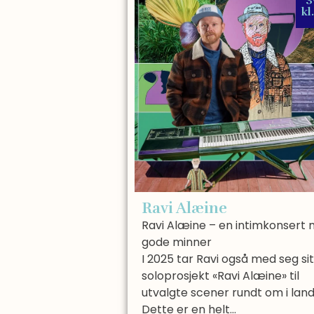
kl
Ravi Alæine
Ravi Alæine – en intimkonsert
gode minner
I 2025 tar Ravi også med seg sit
soloprosjekt «Ravi Alæine» til
utvalgte scener rundt om i land
Dette er en helt…