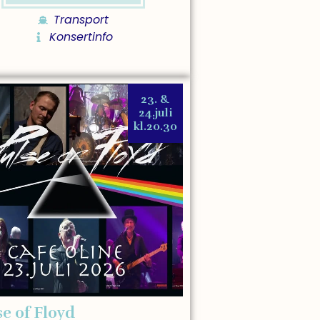
Transport
Konsertinfo
23. &
24.juli
kl.20.30
se of Floyd