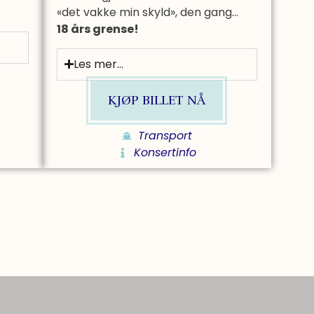
«det vakke min skyld», den gang…
18 års grense!
Les mer...
KJØP BILLET NÅ
Transport
Konsertinfo