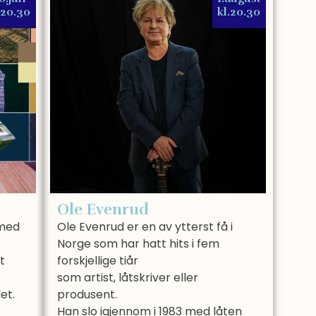
.20.30
kl.20.30
Ole Evenrud
 med
Ole Evenrud er en av ytterst få i
Norge som har hatt hits i fem
t
forskjellige tiår
som artist, låtskriver eller
et.
produsent.
Han slo igjennom i 1983 med låten