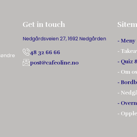
Get in touch
Site
Nedgårdsveien 27, 1692 Nedgården
- Meny
- Take
48 32 66 66
Søndre
- Quiz 
post@cafeoline.no
- Om o
- Bordb
- Nedg
- Overn
- Oppl