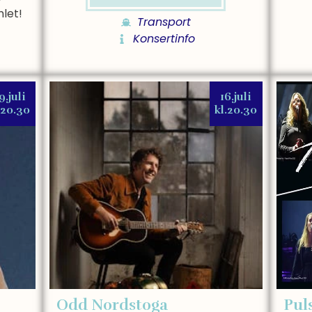
let!
Transport
Konsertinfo
9.juli
16.juli
.20.30
kl.20.30
Odd Nordstoga
Pul