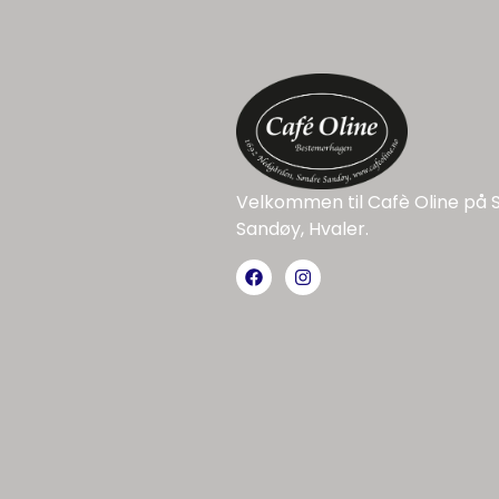
Velkommen til Cafè Oline på 
Sandøy, Hvaler.