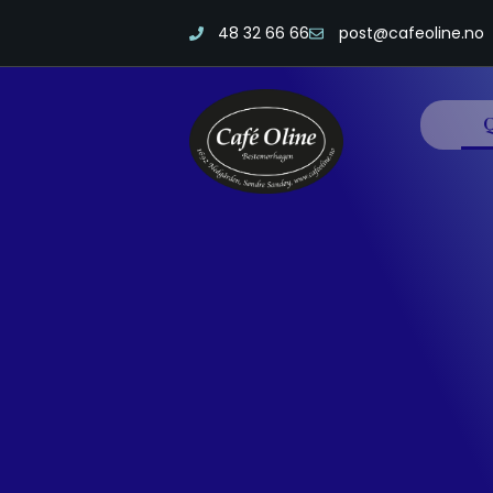
48 32 66 66
post@cafeoline.no
Q