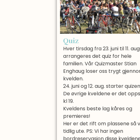
Quiz
Hver tirsdag fra 23. juni til 11. au
arrangeres det quiz for hele
familien. Vår Quizmaster Stian
Enghaug loser oss trygt gjenn
kvelden.
24. juni og 12. aug. starter quizen 
De øvrige kveldene er det opps
kl 19.
Kveldens beste lag kåres og
premieres!
Her er det rift om plassene så
tidlig ute. PS: Vi har ingen
bordreservasjon disse kvelden