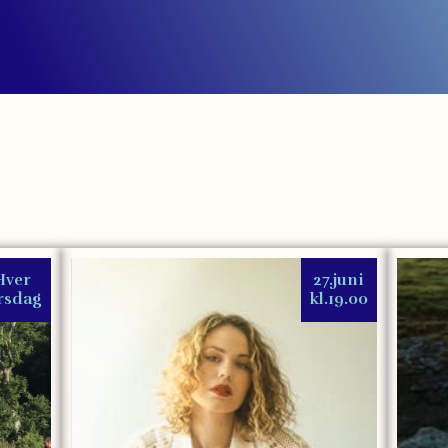
Hver
27.juni
irsdag
kl.19.00