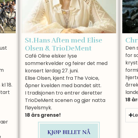
St.Hans Aften med Elise
Chr
Olsen & TrioDeMent
gust
Den 
for 
Café Oline elsker lyse
kryst
sommerkvelder og feirer det med
om
formi
konsert lørdag 27. juni.
hjert
Elise Olsen, kjent fra The Voice,
kl 18.
årre
åpner kvelden med bandet sitt.
tart
lande
I tradisjonen tro entrer deretter
18 å
TrioDeMent scenen og gjør natta
fløyelsmyk.
Le
18 års grense!
 vær
KJØP BILLET NÅ
e