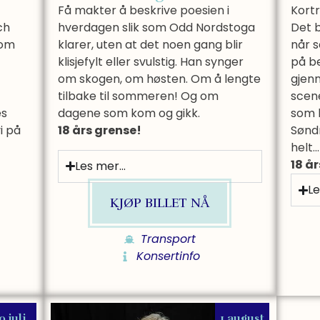
Få makter å beskrive poesien i
Kortr
ch
hverdagen slik som Odd Nordstoga
Det b
som
klarer, uten at det noen gang blir
når 
klisjefylt eller svulstig. Han synger
på be
om skogen, om høsten. Om å lengte
gjenn
tilbake til sommeren! Og om
scene
es
dagene som kom og gikk.
som h
i på
18 års grense!
Søndr
helt…
18 å
Les mer...
Le
KJØP BILLET NÅ
Transport
Konsertinfo
0.juli
1.august