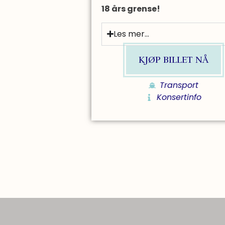
18 års grense!
Les mer...
KJØP BILLET NÅ
Transport
Konsertinfo