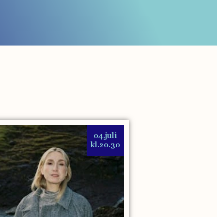
04.juli
kl.20.30