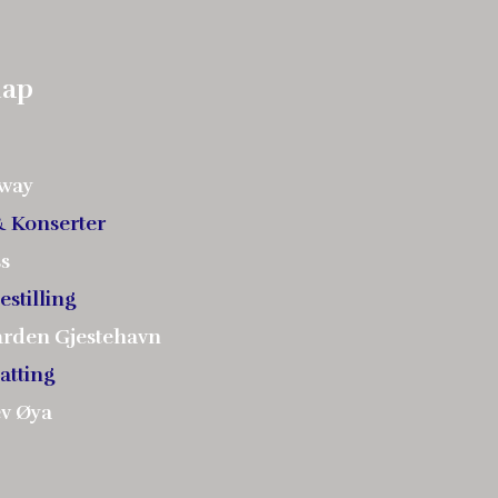
map
away
& Konserter
ss
estilling
ården Gjestehavn
atting
ev Øya