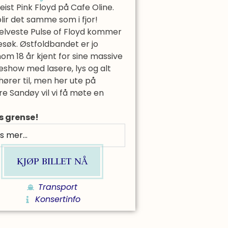
eist Pink Floyd på Cafe Oline.
lir det samme som i fjor!
selveste Pulse of Floyd kommer
søk. Østfoldbandet er jo
om 18 år kjent for sine massive
show med lasere, lys og alt
ører til, men her ute på
e Sandøy vil vi få møte en
rs grense!
s mer...
KJØP BILLET NÅ
Transport
Konsertinfo