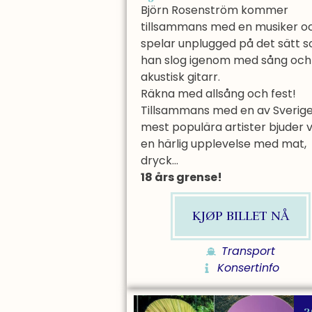
Björn Rosenström kommer
tillsammans med en musiker o
spelar unplugged på det sätt 
han slog igenom med sång och
akustisk gitarr.
Räkna med allsång och fest!
Tillsammans med en av Sverig
mest populära artister bjuder v
en härlig upplevelse med mat,
dryck…
18 års grense!
KJØP BILLET NÅ
Transport
Konsertinfo
3