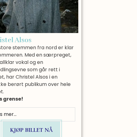
istel Alsos
store stemmen fra nord er klar
sommeren. Med en særpreget,
allklar vokal og en
dlingsevne som går rett i
et, har Christel Alsos i en
kke berørt publikum over hele
t.
rs grense!
s mer...
KJØP BILLET NÅ