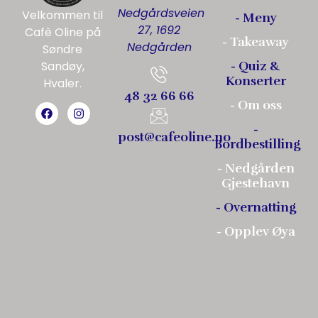
Nedgårdsveien
Velkommen til
- Meny
27, 1692
Cafè Oline på
- Takeaway
Nedgården
Søndre
Sandøy,
- Quiz &
Konserter
Hvaler.
48 32 66 66
- Om oss
-
post@cafeoline.no
Bordbestilling
- Nedgården
Gjestehavn
- Overnatting
- Opplev Øya