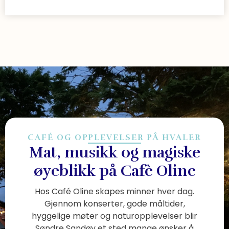
CAFÉ OG OPPLEVELSER PÅ HVALER
Mat, musikk og magiske
øyeblikk på Cafè Oline
Hos Café Oline skapes minner hver dag.
Gjennom konserter, gode måltider,
hyggelige møter og naturopplevelser blir
Søndre Sandøy et sted mange ønsker å