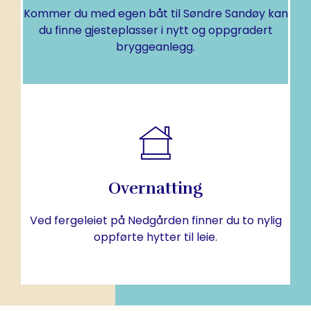
Her møter du havnevertene som hjelper deg å
Kommer du med egen båt til Søndre Sandøy kan
du finne gjesteplasser i nytt og oppgradert
Gjestehavn
bryggeanlegg.
FINN UT MER
Overnatting
stue/kjøkken og internett.
Komplett innredet med 2 soverom, hems,
Ved fergeleiet på Nedgården finner du to nylig
Overnatting
oppførte hytter til leie.