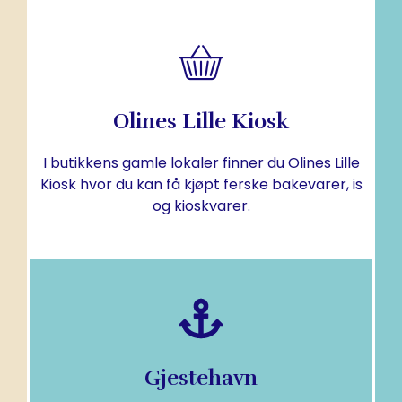
Åpent hele sommeren.
Olines Lille Kiosk
Olines Lille Kiosk
I butikkens gamle lokaler finner du Olines Lille
Kiosk hvor du kan få kjøpt ferske bakevarer, is
og kioskvarer.
FINN UT MER
Gjestehavn
finne riktig plass til din båt.