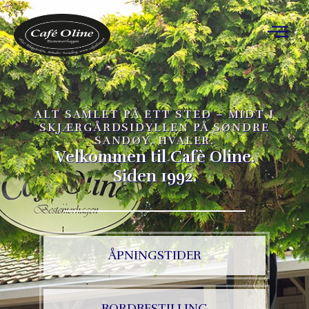
ALT SAMLET PÅ ETT STED – MIDT I
SKJÆRGÅRDSIDYLLEN PÅ SØNDRE
SANDØY, HVALER.
Velkommen til Cafè Oline.
Siden 1992.
ÅPNINGSTIDER
BORDBESTILLING