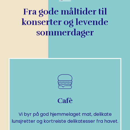
Fra gode måltider til
konserter og levende
sommerdager
SE MENY
Cafè
I tilleg har vi alle skjenkerettigheter.
Vi byr på god hjemmelaget mat, delikate
Cafè
lunsjretter og kortreiste delikatesser fra havet.