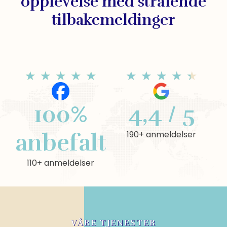
opplevelse med strålende
tilbakemeldinger
★
★
★
★
★
★
★
★
★
★
4,4 / 5
100%
190+ anmeldelser
anbefalt
110+ anmeldelser
VÅRE TJENESTER