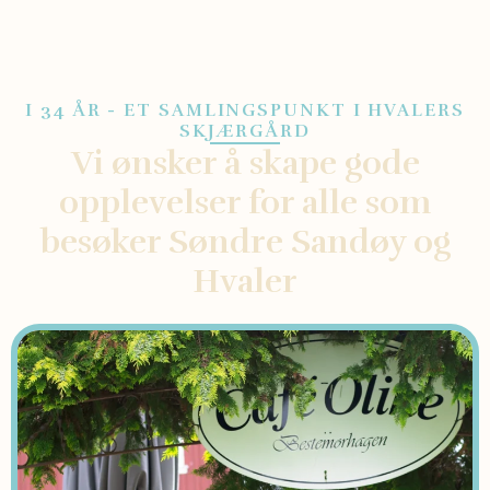
I 34 ÅR - ET SAMLINGSPUNKT I HVALERS
SKJÆRGÅRD
Vi ønsker å skape gode
opplevelser for alle som
besøker Søndre Sandøy og
Hvaler