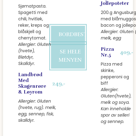
Jollepoteter
Sjømatpasta.
Spagetti med
200.g Angusburg
chili, hvitløk,
med blåmuggos
reker, kreps og
bacon og jollepo
blåskjell og
Allergier: Gluten 
BORDBESTILLING
cherrytomat.
melk, egg
Allergier: Gluten
Pizza
(hvete),
SE HELE
409,-
Nr.5
Bløtdyr,
MENYEN
Skalldyr.
Pizza med
skinke,
Landbrød
pepperoni og
Med
249,-
biff
Skagenrøre
Allergier:
& Løyrom
Gluten(hvete),
Allergier: Gluten
melk og soya.
(hvete, rug). melk,
Kan inneholde
egg, sennep, fisk,
spor av selleri
skalldyr.
og sennep.