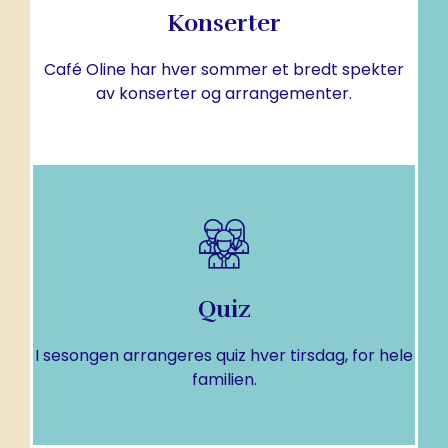
Konserter
kvalitet i ulike sjangre.
Vi ønsker å tilby kulturopplevelser av høy
Café Oline har hver sommer et bredt spekter
Konserter
av konserter og arrangementer.
MER INFO
Quiz
Hver tirsdag fra 23.juni
I sesongen arrangeres quiz hver tirsdag, for hele
Quiz
familien.