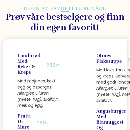
NOEN AV FAVORITTENE VÅRE
Prøv våre bestselgere og finn
din egen favoritt
Landbrød
Olines
Med
Fiskesuppe
299,-
Reker &
Med laks, torsk, 
Kreps
og kreps. Server
Med majones, kokt
med godt landbr
egg og asparges.
Allergier: Gluten
Allergier: Gluten
(hvete, rug), mel
(hvete, rug), skalldyr,
skalldyr.
melk og egg.
Angusburger
Frutti
Med
299,-
Di
Blåmuggost
Mare
Og